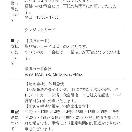
ご注文は２４時間受け付けております。
業時
店舗へのお問合せは、下記の時間帯にお願いいたしま
間に
す。
つい
平日 10:00～17:00
て
クレジットカード
お
【取扱カード】
支払
取り扱いカードは以下のとおりです。
いに
すべてのカード会社で、一括払いが可能となっておりま
つい
す。
て
取扱カード会社
VISA, MASTER, JCB, Diners, AMEX
【配送会社】 佐川急便
【商品発送のタイミング】 特にご指定がない場合、 ク
レジットカード決済、代金引換 ⇒ご注文確認後、1～2
営業日以内に発送いたします。
【配送希望時間帯をご指定出来ます】
配
午前中・12時～14時・14時～16時・16時～18時・18時
送に
～20時・18時～21時・19時～21時 ただし時間を指定さ
つい
れた場合でも、事情により指定時間内に配達ができない
て
事もございます。